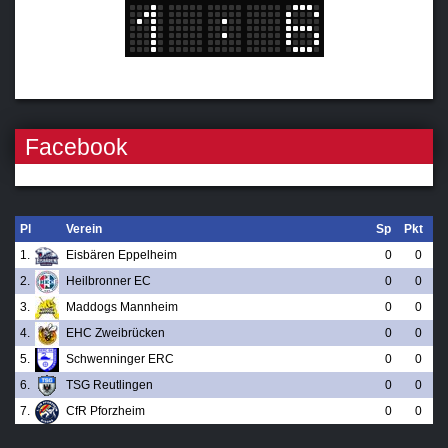
Facebook
Pl
Verein
Sp
Pkt
1.
Eisbären Eppelheim
0
0
2.
Heilbronner EC
0
0
3.
Maddogs Mannheim
0
0
4.
EHC Zweibrücken
0
0
5.
Schwenninger ERC
0
0
6.
TSG Reutlingen
0
0
7.
CfR Pforzheim
0
0