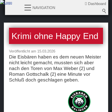
Dashboard
NAVIGATION
News
Krimi ohne Happy End
2026-2027
2025-2026
Veröffentlicht am 15.03.2026
2024-2025
Die Eisbären haben es dem neuen Meister
2023-2024
nicht leicht gemacht, mussten sich aber
2022-2023
nach den Toren von Max Weber (2) und
Roman Gottschalk (2) eine Minute vor
2021-2022
Schluß doch geschlagen geben.
2020-2021
2019-2020
2018-2019
2017-2018
2016-2017