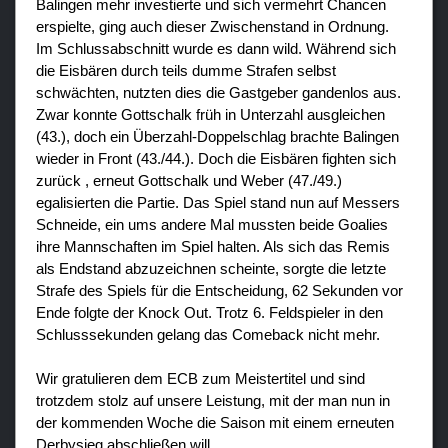
Balingen mehr investierte und sich vermehrt Chancen
erspielte, ging auch dieser Zwischenstand in Ordnung.
Im Schlussabschnitt wurde es dann wild. Während sich
die Eisbären durch teils dumme Strafen selbst
schwächten, nutzten dies die Gastgeber gandenlos aus.
Zwar konnte Gottschalk früh in Unterzahl ausgleichen
(43.), doch ein Überzahl-Doppelschlag brachte Balingen
wieder in Front (43./44.). Doch die Eisbären fighten sich
zurück , erneut Gottschalk und Weber (47./49.)
egalisierten die Partie. Das Spiel stand nun auf Messers
Schneide, ein ums andere Mal mussten beide Goalies
ihre Mannschaften im Spiel halten. Als sich das Remis
als Endstand abzuzeichnen scheinte, sorgte die letzte
Strafe des Spiels für die Entscheidung, 62 Sekunden vor
Ende folgte der Knock Out. Trotz 6. Feldspieler in den
Schlusssekunden gelang das Comeback nicht mehr.
Wir gratulieren dem ECB zum Meistertitel und sind
trotzdem stolz auf unsere Leistung, mit der man nun in
der kommenden Woche die Saison mit einem erneuten
Derbysieg abschließen will.